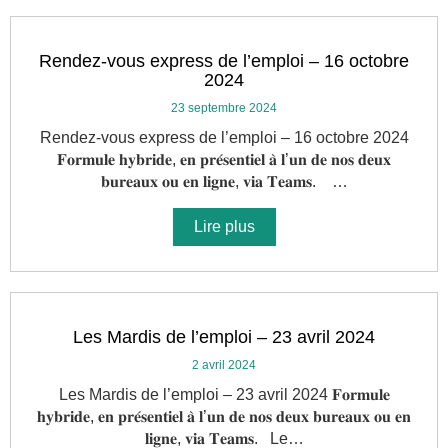
Rendez-vous express de l’emploi – 16 octobre
2024
23 septembre 2024
Rendez-vous express de l’emploi – 16 octobre 2024
𝐅𝐨𝐫𝐦𝐮𝐥𝐞 𝐡𝐲𝐛𝐫𝐢𝐝𝐞, 𝐞𝐧 𝐩𝐫𝐞́𝐬𝐞𝐧𝐭𝐢𝐞𝐥 𝐚̀ 𝐥’𝐮𝐧 𝐝𝐞 𝐧𝐨𝐬 𝐝𝐞𝐮𝐱
𝐛𝐮𝐫𝐞𝐚𝐮𝐱 𝐨𝐮 𝐞𝐧 𝐥𝐢𝐠𝐧𝐞, 𝐯𝐢𝐚 𝐓𝐞𝐚𝐦𝐬. …
Lire plus
Les Mardis de l’emploi – 23 avril 2024
2 avril 2024
Les Mardis de l’emploi – 23 avril 2024 𝐅𝐨𝐫𝐦𝐮𝐥𝐞
𝐡𝐲𝐛𝐫𝐢𝐝𝐞, 𝐞𝐧 𝐩𝐫𝐞́𝐬𝐞𝐧𝐭𝐢𝐞𝐥 𝐚̀ 𝐥’𝐮𝐧 𝐝𝐞 𝐧𝐨𝐬 𝐝𝐞𝐮𝐱 𝐛𝐮𝐫𝐞𝐚𝐮𝐱 𝐨𝐮 𝐞𝐧
𝐥𝐢𝐠𝐧𝐞, 𝐯𝐢𝐚 𝐓𝐞𝐚𝐦𝐬. Le…