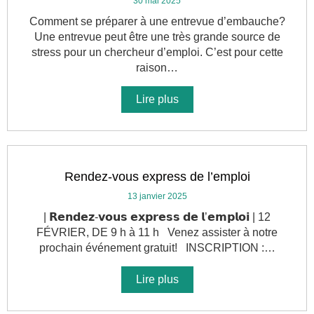
30 mai 2025
Comment se préparer à une entrevue d’embauche?
Une entrevue peut être une très grande source de
stress pour un chercheur d’emploi. C’est pour cette
raison…
Lire plus
Rendez-vous express de l’emploi
13 janvier 2025
| 𝗥𝗲𝗻𝗱𝗲𝘇-𝘃𝗼𝘂𝘀 𝗲𝘅𝗽𝗿𝗲𝘀𝘀 𝗱𝗲 𝗹’𝗲𝗺𝗽𝗹𝗼𝗶 | 12
FÉVRIER, DE 9 h à 11 h Venez assister à notre
prochain événement gratuit! INSCRIPTION :…
Lire plus