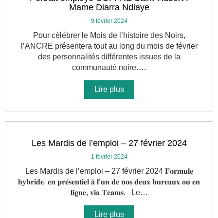
Mame Diarra Ndiaye
9 février 2024
Pour célébrer le Mois de l’histoire des Noirs,
l’ANCRE présentera tout au long du mois de février
des personnalités différentes issues de la
communauté noire….
Lire plus
Les Mardis de l’emploi – 27 février 2024
1 février 2024
Les Mardis de l’emploi – 27 février 2024 𝐅𝐨𝐫𝐦𝐮𝐥𝐞
𝐡𝐲𝐛𝐫𝐢𝐝𝐞, 𝐞𝐧 𝐩𝐫𝐞́𝐬𝐞𝐧𝐭𝐢𝐞𝐥 𝐚̀ 𝐥’𝐮𝐧 𝐝𝐞 𝐧𝐨𝐬 𝐝𝐞𝐮𝐱 𝐛𝐮𝐫𝐞𝐚𝐮𝐱 𝐨𝐮 𝐞𝐧
𝐥𝐢𝐠𝐧𝐞, 𝐯𝐢𝐚 𝐓𝐞𝐚𝐦𝐬. Le…
Lire plus