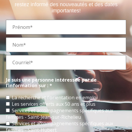
restez informé des nouveautés et des dates
importantes!
Je suis une personne intéressée par de
l’information sur : *
La recherche et l'orientation en emploi
Les services offerts aux 50 ans et plus
Services et accompagnements spécifiques aux
femmes - Saint-Jean-sur-Richelieu
Services et accompagnements spécifiques aux
femmes - Saint-Hubert