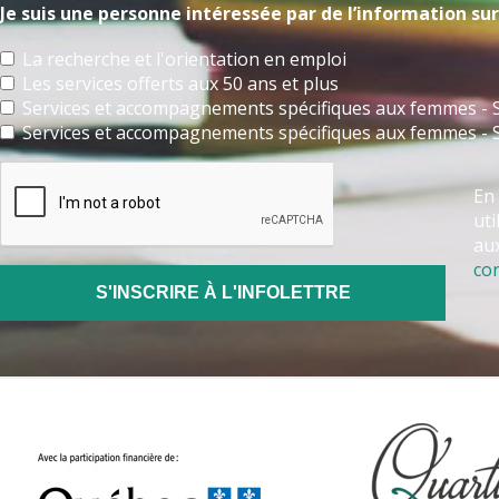
Je suis une personne intéressée par de l’information sur 
La recherche et l'orientation en emploi
Les services offerts aux 50 ans et plus
Services et accompagnements spécifiques aux femmes - S
Services et accompagnements spécifiques aux femmes - 
En 
uti
aux
con