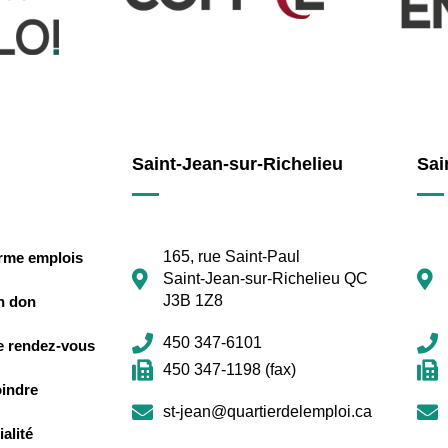
Saint-Jean-sur-Richelieu
Sai
165, rue Saint-Paul
orme emplois
Saint-Jean-sur-Richelieu QC
J3B 1Z8
n don
450 347-6101
e rendez-vous
450 347-1198 (fax)
oindre
st-jean@quartierdelemploi.ca
alité