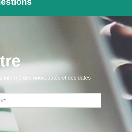
uestions
tre
ez informé des nouveautés et des dates
!