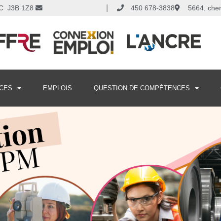
|
 QC J3B 1Z8
450 678-3838
5664, che
CES
EMPLOIS
QUESTION DE COMPÉTENCES