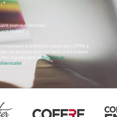
: *
aint-Jean-sur-Richelieu
Saint-Hubert
m'inscrivant à l'infolettre, j’autorise COFFRE à
liser les données fournies dans ce formulaire
 fins stipulés dans la
Politique de
fidentialité
.