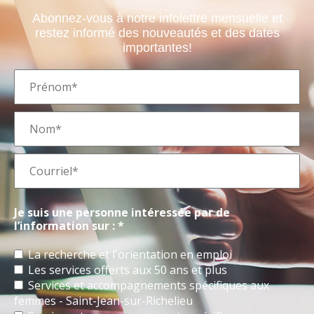
Abonnez-vous à notre infolettre mensuelle et
restez informé des nouveautés et des dates
importantes!
Je suis une personne intéressée par de
l’information sur : *
La recherche et l'orientation en emploi
Les services offerts aux 50 ans et plus
Services et accompagnements spécifiques aux
femmes - Saint-Jean-sur-Richelieu