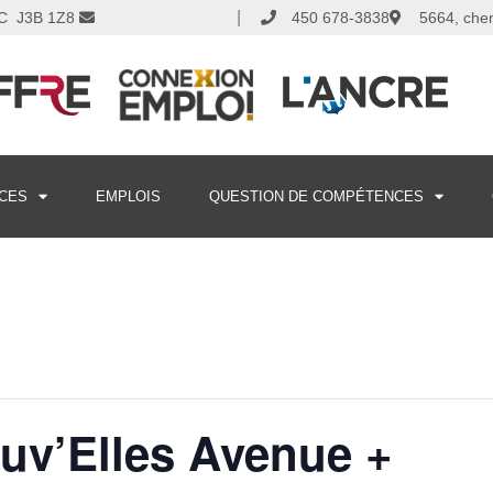
|
 QC J3B 1Z8
450 678-3838
5664, che
CES
EMPLOIS
QUESTION DE COMPÉTENCES
v’Elles Avenue +