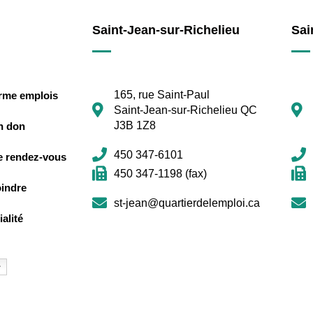
Saint-Jean-sur-Richelieu
Sai
165, rue Saint-Paul
orme emplois
Saint-Jean-sur-Richelieu QC
J3B 1Z8
n don
450 347-6101
e rendez-vous
450 347-1198 (fax)
oindre
st-jean@quartierdelemploi.ca
alité