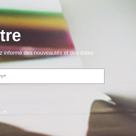
tre
ez informé des nouveautés et des dates
!
: *