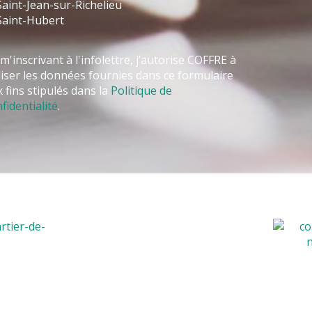
aint-Jean-sur-Richelieu
Saint-Hubert
m'inscrivant à l'infolettre, j’autorise COFFRE à
liser les données fournies dans ce formulaire
 fins stipulés dans la
Politique de
fidentialité
.