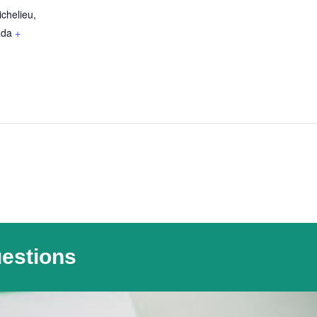
ichelieu
,
ada
+
uestions