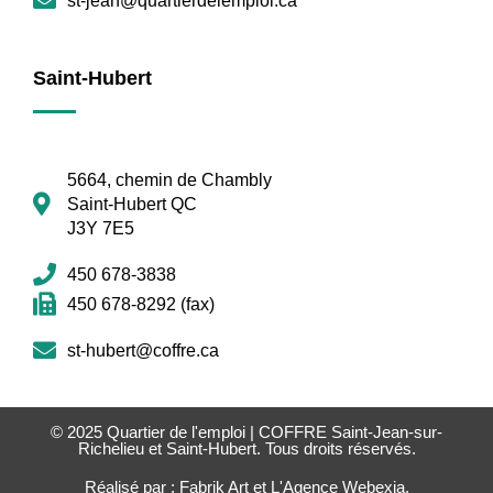
st-jean@quartierdelemploi.ca
Saint-Hubert
5664, chemin de Chambly
Saint-Hubert QC
J3Y 7E5
450 678-3838
450 678-8292 (fax)
st-hubert@coffre.ca
© 2025
Quartier de l'emploi | COFFRE Saint-Jean-sur-
Richelieu et Saint-Hubert
. Tous droits réservés.
Réalisé par :
Fabrik Art
et
L'Agence Webexia
.