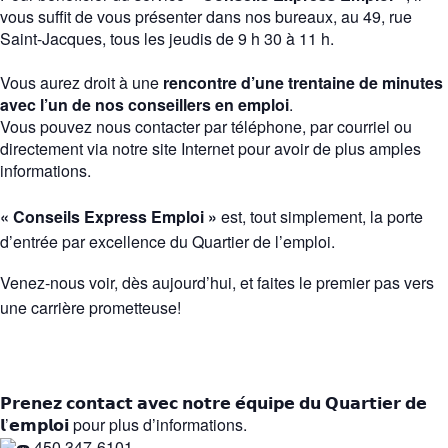
vous suffit de vous présenter dans nos bureaux, au 49, rue
Saint-Jacques, tous les jeudis de 9 h 30 à 11 h.
Vous aurez droit à une
rencontre d’une trentaine de minutes
avec l’un de nos conseillers en emploi
.
Vous pouvez nous contacter par téléphone, par courriel ou
directement via notre site Internet pour avoir de plus amples
informations.
« Conseils Express Emploi »
est, tout simplement, la porte
d’entrée par excellence du Quartier de l’emploi.
Venez-nous voir, dès aujourd’hui, et faites le premier pas vers
une carrière prometteuse!
𝗣𝗿𝗲𝗻𝗲𝘇 𝗰𝗼𝗻𝘁𝗮𝗰𝘁 𝗮𝘃𝗲𝗰 𝗻𝗼𝘁𝗿𝗲 𝗲́𝗾𝘂𝗶𝗽𝗲 𝗱𝘂 𝗤𝘂𝗮𝗿𝘁𝗶𝗲𝗿 𝗱𝗲
𝗹’𝗲𝗺𝗽𝗹𝗼𝗶 pour plus d’informations.
450 347-6101