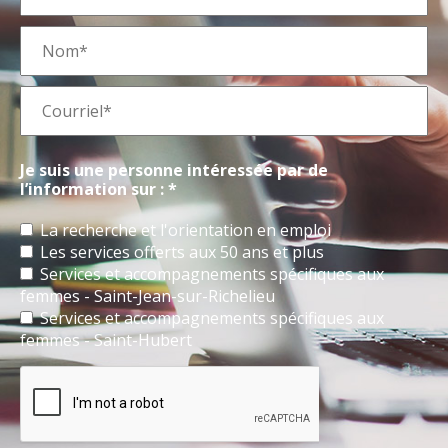
Je suis une personne intéressée par de
l’information sur : *
La recherche et l'orientation en emploi
Les services offerts aux 50 ans et plus
Services et accompagnements spécifiques aux
femmes - Saint-Jean-sur-Richelieu
Services et accompagnements spécifiques aux
femmes - Saint-Hubert