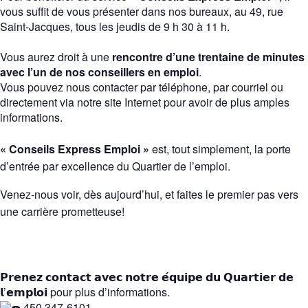
vous suffit de vous présenter dans nos bureaux, au 49, rue
Saint-Jacques, tous les jeudis de 9 h 30 à 11 h.
Vous aurez droit à une
rencontre d’une trentaine de minutes
avec l’un de nos conseillers en emploi
.
Vous pouvez nous contacter par téléphone, par courriel ou
directement via notre site Internet pour avoir de plus amples
informations.
« Conseils Express Emploi »
est, tout simplement, la porte
d’entrée par excellence du Quartier de l’emploi.
Venez-nous voir, dès aujourd’hui, et faites le premier pas vers
une carrière prometteuse!
𝗣𝗿𝗲𝗻𝗲𝘇 𝗰𝗼𝗻𝘁𝗮𝗰𝘁 𝗮𝘃𝗲𝗰 𝗻𝗼𝘁𝗿𝗲 𝗲́𝗾𝘂𝗶𝗽𝗲 𝗱𝘂 𝗤𝘂𝗮𝗿𝘁𝗶𝗲𝗿 𝗱𝗲
𝗹’𝗲𝗺𝗽𝗹𝗼𝗶 pour plus d’informations.
450 347-6101