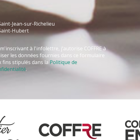
aint-Jean-sur-Richelieu
Saint-Hubert
m'inscrivant à l'infolettre, j’autorise COFFRE à
liser les données fournies dans ce formulaire
 fins stipulés dans la
Politique de
fidentialité
.