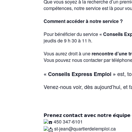
Que vous soyez à la recherche d’un premie
compétences, notre service est là pour v
Comment accéder à notre service ?
Pour bénéficier du service
« Conseils Exp
jeudis de 9 h 30 à 11 h.
Vous aurez droit à une
rencontre d’une t
Vous pouvez nous contacter par téléphone, 
est, t
« Conseils Express Emploi »
Venez-nous voir, dès aujourd’hui, et f
𝗣𝗿𝗲𝗻𝗲𝘇 𝗰𝗼𝗻𝘁𝗮𝗰𝘁 𝗮𝘃𝗲𝗰 𝗻𝗼𝘁𝗿𝗲 𝗲́𝗾𝘂𝗶
450 347-6101
st-jean@quartierdelemploi.ca