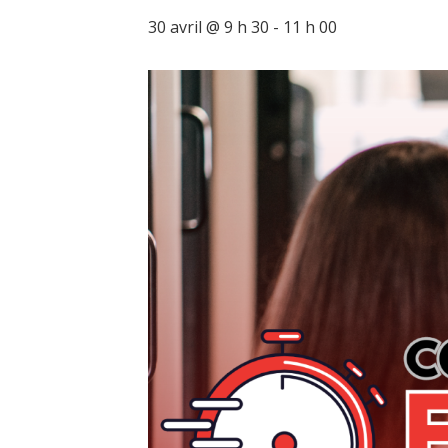
30 avril @ 9 h 30
-
11 h 00