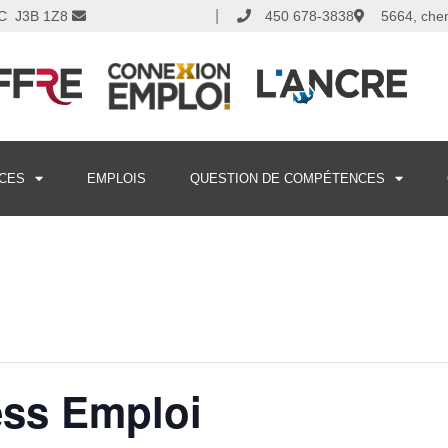
|
 QC J3B 1Z8
450 678-3838
5664, che
CES
EMPLOIS
QUESTION DE COMPÉTENCES
ess Emploi