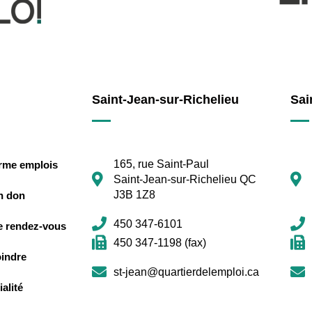
Saint-Jean-sur-Richelieu
Sai
165, rue Saint-Paul
orme emplois
Saint-Jean-sur-Richelieu QC
J3B 1Z8
n don
450 347-6101
e rendez-vous
450 347-1198 (fax)
oindre
st-jean@quartierdelemploi.ca
alité