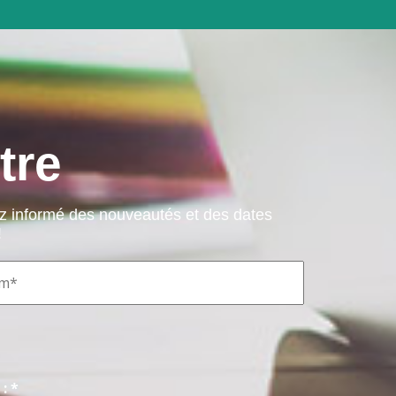
tre
ez informé des nouveautés et des dates
!
: *