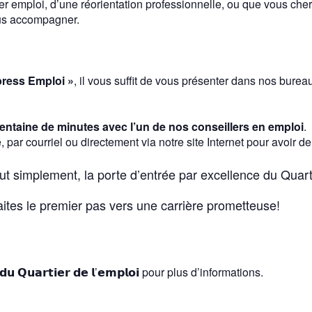
r emploi, d’une réorientation professionnelle, ou que vous cher
ous accompagner.
ress Emploi »
, il vous suffit de vous présenter dans nos burea
rentaine de minutes avec l’un de nos conseillers en emploi
.
par courriel ou directement via notre site Internet pour avoir d
out simplement, la porte d’entrée par excellence du Quart
aites le premier pas vers une carrière prometteuse!
𝗽𝗲 𝗱𝘂 𝗤𝘂𝗮𝗿𝘁𝗶𝗲𝗿 𝗱𝗲 𝗹’𝗲𝗺𝗽𝗹𝗼𝗶 pour plus d’informations.