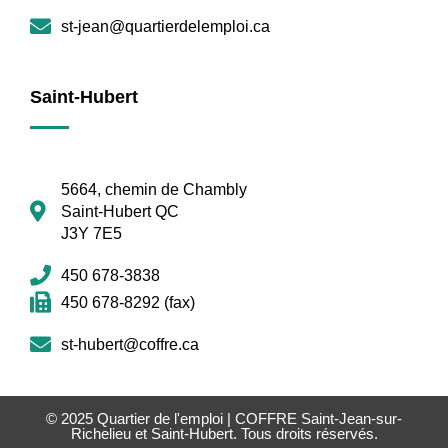
st-jean@quartierdelemploi.ca
Saint-Hubert
5664, chemin de Chambly
Saint-Hubert QC
J3Y 7E5
450 678-3838
450 678-8292 (fax)
st-hubert@coffre.ca
© 2025
Quartier de l'emploi | COFFRE Saint-Jean-sur-
Richelieu et Saint-Hubert
. Tous droits réservés.