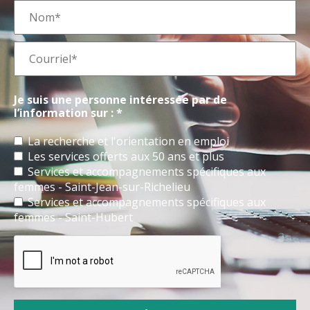
Je suis une personne intéressée par de
l’information sur : *
La recherche et l'orientation en emploi
Les services offerts aux 50 ans et plus
Services et accompagnements spécifiques aux
femmes - Saint-Jean-sur-Richelieu
Services et accompagnements spécifiques aux
femmes - Saint-Hubert