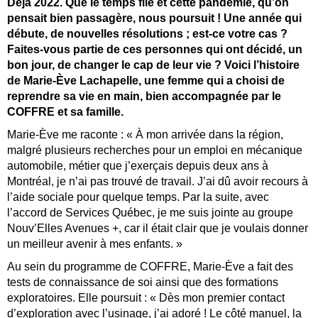
Déjà 2022. Que le temps file et cette pandémie, qu’on
pensait bien passagère, nous poursuit ! Une année qui
débute, de nouvelles résolutions ; est-ce votre cas ?
Faites-vous partie de ces personnes qui ont décidé, un
bon jour, de changer le cap de leur vie ? Voici l’histoire
de Marie-Ève Lachapelle, une femme qui a choisi de
reprendre sa vie en main, bien accompagnée par le
COFFRE et sa famille.
Marie-Ève me raconte : « À mon arrivée dans la région,
malgré plusieurs recherches pour un emploi en mécanique
automobile, métier que j’exerçais depuis deux ans à
Montréal, je n’ai pas trouvé de travail. J’ai dû avoir recours à
l’aide sociale pour quelque temps. Par la suite, avec
l’accord de Services Québec, je me suis jointe au groupe
Nouv’Elles Avenues +, car il était clair que je voulais donner
un meilleur avenir à mes enfants. »
Au sein du programme de COFFRE, Marie-Ève a fait des
tests de connaissance de soi ainsi que des formations
exploratoires. Elle poursuit : « Dès mon premier contact
d’exploration avec l’usinage, j’ai adoré ! Le côté manuel, la