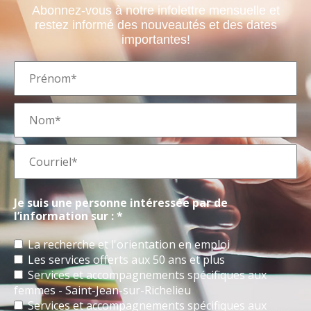
Abonnez-vous à notre infolettre mensuelle et
restez informé des nouveautés et des dates
importantes!
Je suis une personne intéressée par de
l’information sur : *
La recherche et l'orientation en emploi
Les services offerts aux 50 ans et plus
Services et accompagnements spécifiques aux
femmes - Saint-Jean-sur-Richelieu
Services et accompagnements spécifiques aux