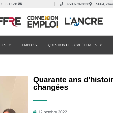
|
 QC J3B 1Z8
450 678-3838
5664, che
CES
EMPLOIS
QUESTION DE COMPÉTENCES
Quarante ans d’histoir
changées
12 octobre 2022