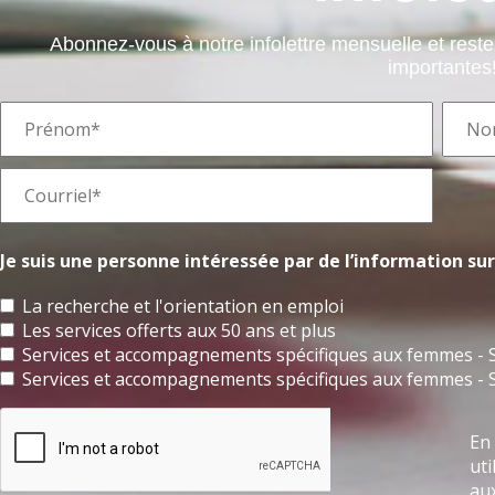
Abonnez-vous à notre infolettre mensuelle et rest
importantes
Je suis une personne intéressée par de l’information sur 
La recherche et l'orientation en emploi
Les services offerts aux 50 ans et plus
Services et accompagnements spécifiques aux femmes - S
Services et accompagnements spécifiques aux femmes - 
En 
uti
aux