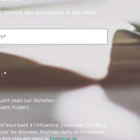
ez informé des nouveautés et des dates
!
: *
aint-Jean-sur-Richelieu
Saint-Hubert
m'inscrivant à l'infolettre, j’autorise COFFRE à
liser les données fournies dans ce formulaire
 fins stipulés dans la
Politique de