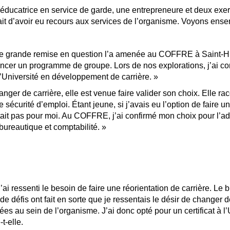
tait éducatrice en service de garde, une entrepreneure et deux exe
 fait d’avoir eu recours aux services de l’organisme. Voyons ens
, une grande remise en question l’a amenée au COFFRE à Saint-H
encer un programme de groupe. Lors de nos explorations, j’ai com
 l’Université en développement de carrière. »
anger de carrière, elle est venue faire valider son choix. Elle raco
 sécurité d’emploi. Étant jeune, si j’avais eu l’option de faire 
’était pas pour moi. Au COFFRE, j’ai confirmé mon choix pour l’adm
bureautique et comptabilité. »
 ressenti le besoin de faire une réorientation de carrière. Le br
e défis ont fait en sorte que je ressentais le désir de changer d
trées au sein de l’organisme. J’ai donc opté pour un certificat à 
t-elle.