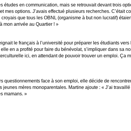
 ses études en communication, mais se retrouvait devant trois opt
 et mes options. J’avais effectué plusieurs recherches. C’était 
e croyais que tous les OBNL (organisme à but non lucratif) étaie
à mon arrivée au Quartier ! »
gnait le français à l’université pour préparer les étudiants vers
lle en a profité pour faire du bénévolat, s’impliquer dans sa no
rculturelle ici, en attendant de pouvoir trouver un emploi. Ça m
eurs questionnements face à son emploi, elle décide de rencont
les jeunes mères monoparentales. Martine ajoute : « J’ai travail
nes mamans. »