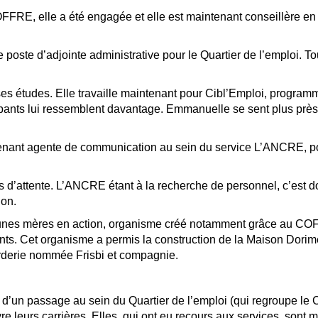
COFFRE, elle a été engagée et elle est maintenant conseillère e
 poste d’adjointe administrative pour le Quartier de l’emploi. T
s études. Elle travaille maintenant pour Cibl’Emploi, programme
icipants lui ressemblent davantage. Emmanuelle se sent plus prè
enant agente de communication au sein du service L’ANCRE, pour
s d’attente. L’ANCRE étant à la recherche de personnel, c’est d
ion.
Jeunes mères en action, organisme créé notamment grâce au COFF
nts. Cet organisme a permis la construction de la Maison Dor
arderie nommée Frisbi et compagnie.
uite d’un passage au sein du Quartier de l’emploi (qui regroupe le
re leurs carrières. Elles, qui ont eu recours aux services, son